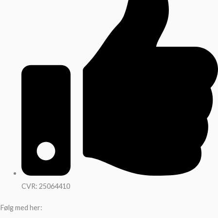
CVR: 25064410
Følg med her: