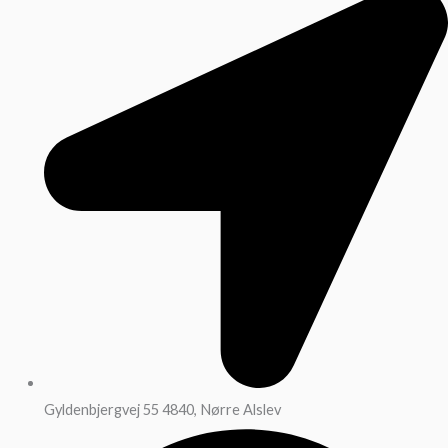
Gyldenbjergvej 55 4840, Nørre Alslev