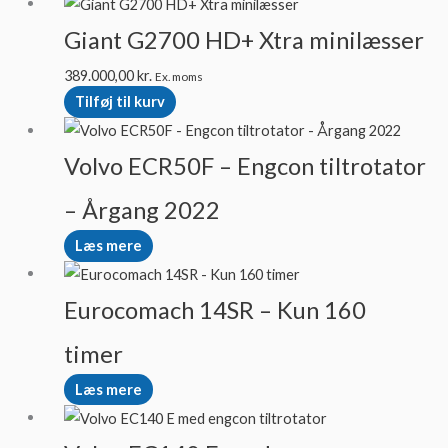
Giant G2700 HD+ Xtra minilæsser
389.000,00
kr.
Ex. moms
Tilføj til kurv
Volvo ECR50F – Engcon tiltrotator
– Årgang 2022
Læs mere
Eurocomach 14SR – Kun 160
timer
Læs mere