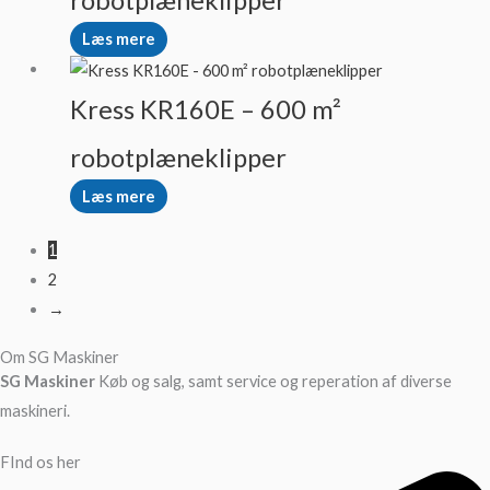
robotplæneklipper
Læs mere
Kress KR160E – 600 m²
robotplæneklipper
Læs mere
1
2
→
Om SG Maskiner
SG Maskiner
Køb og salg, samt service og reperation af diverse
maskineri.
FInd os her