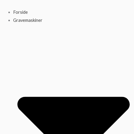
Gå
til
Forside
indholdet
Gravemaskiner