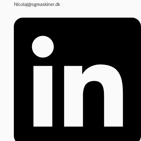
Nicolaj@sgmaskiner.dk