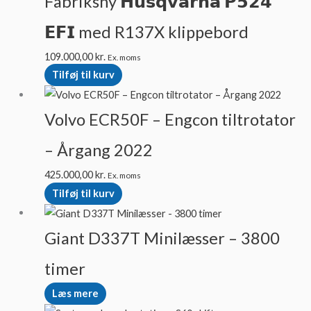
Fabriksny 𝗛𝘂𝘀𝗾𝘃𝗮𝗿𝗻𝗮 𝗣𝟱𝟮𝟰
𝗘𝗙𝗜 med R137X klippebord
109.000,00
kr.
Ex. moms
Tilføj til kurv
Volvo ECR50F – Engcon tiltrotator
– Årgang 2022
425.000,00
kr.
Ex. moms
Tilføj til kurv
Giant D337T Minilæsser – 3800
timer
Læs mere