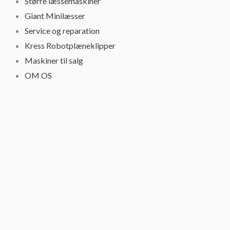
Større læssemaskiner
Giant Minilæsser
Service og reparation
Kress Robotplæneklipper
Maskiner til salg
OM OS