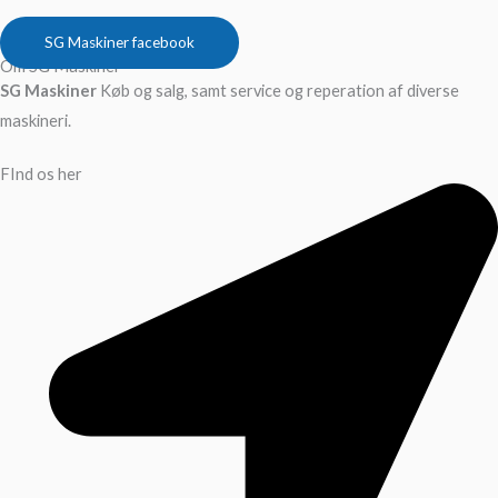
SG Maskiner facebook
Om SG Maskiner
SG Maskiner
Køb og salg, samt service og reperation af diverse
maskineri.
FInd os her