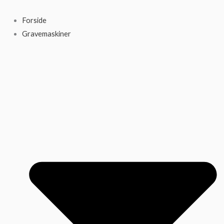
Gå
til
Forside
indholdet
Gravemaskiner