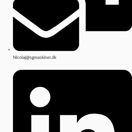
Nicolaj@sgmaskiner.dk