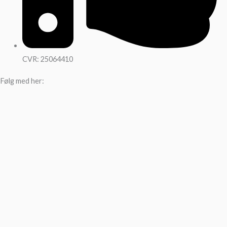
CVR: 25064410
Følg med her: