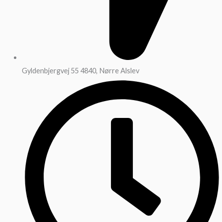
Gyldenbjergvej 55 4840, Nørre Alslev