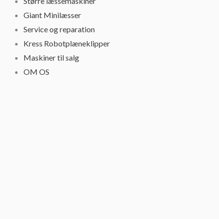
Større læssemaskiner
Giant Minilæsser
Service og reparation
Kress Robotplæneklipper
Maskiner til salg
OM OS