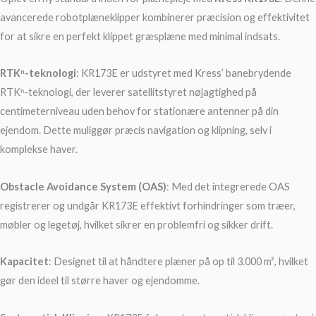
avancerede robotplæneklipper kombinerer præcision og effektivitet
for at sikre en perfekt klippet græsplæne med minimal indsats.
RTKⁿ-teknologi
: KR173E er udstyret med Kress’ banebrydende
RTKⁿ-teknologi, der leverer satellitstyret nøjagtighed på
centimeterniveau uden behov for stationære antenner på din
ejendom. Dette muliggør præcis navigation og klipning, selv i
komplekse haver.
Obstacle Avoidance System (OAS)
: Med det integrerede OAS
registrerer og undgår KR173E effektivt forhindringer som træer,
møbler og legetøj, hvilket sikrer en problemfri og sikker drift.
Kapacitet
: Designet til at håndtere plæner på op til 3.000 m², hvilket
gør den ideel til større haver og ejendomme.