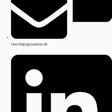
Henrik@sgmaskiner.dk