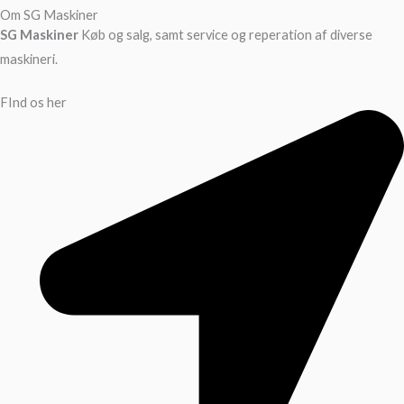
Om SG Maskiner
SG Maskiner
Køb og salg, samt service og reperation af diverse
maskineri.
FInd os her