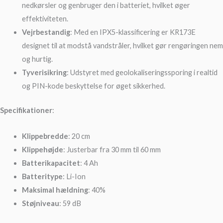
nedkørsler og genbruger den i batteriet, hvilket øger
effektiviteten.
Vejrbestandig
: Med en IPX5-klassificering er KR173E
designet til at modstå vandstråler, hvilket gør rengøringen nem
og hurtig.
Tyverisikring
: Udstyret med geolokaliseringssporing i realtid
og PIN-kode beskyttelse for øget sikkerhed.
Specifikationer
:
Klippebredde
: 20 cm
Klippehøjde
: Justerbar fra 30 mm til 60 mm
Batterikapacitet
: 4 Ah
Batteritype
: Li-Ion
Maksimal hældning
: 40%
Støjniveau
: 59 dB