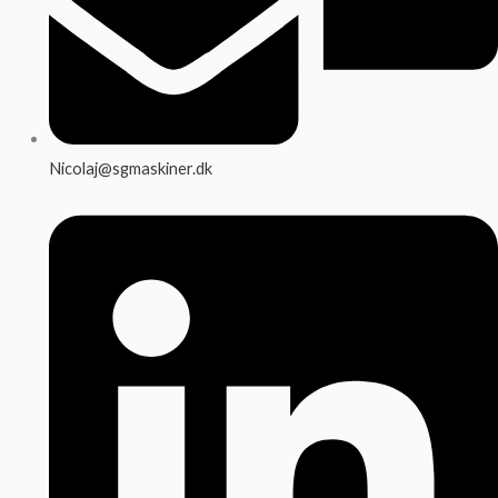
Nicolaj@sgmaskiner.dk