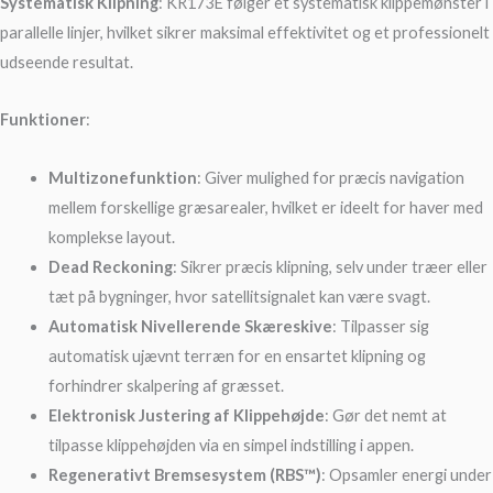
Systematisk Klipning
: KR173E følger et systematisk klippemønster i
parallelle linjer, hvilket sikrer maksimal effektivitet og et professionelt
udseende resultat.
Funktioner
:
Multizonefunktion
: Giver mulighed for præcis navigation
mellem forskellige græsarealer, hvilket er ideelt for haver med
komplekse layout.
Dead Reckoning
: Sikrer præcis klipning, selv under træer eller
tæt på bygninger, hvor satellitsignalet kan være svagt.
Automatisk Nivellerende Skæreskive
: Tilpasser sig
automatisk ujævnt terræn for en ensartet klipning og
forhindrer skalpering af græsset.
Elektronisk Justering af Klippehøjde
: Gør det nemt at
tilpasse klippehøjden via en simpel indstilling i appen.
Regenerativt Bremsesystem (RBS™)
: Opsamler energi under