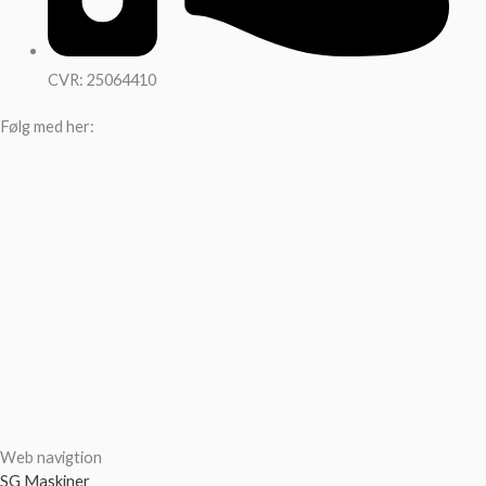
CVR: 25064410
Følg med her:
Web navigtion
SG Maskiner