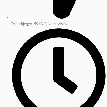
Gyldenbjergvej 55 4840, Nørre Alslev