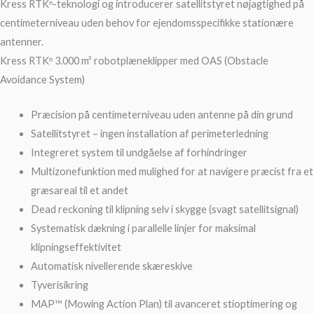
Kress RTKⁿ-teknologi og introducerer satellitstyret nøjagtighed på
centimeterniveau uden behov for ejendomsspecifikke stationære
antenner.
Kress RTKⁿ 3.000 m² robotplæneklipper med OAS (Obstacle
Avoidance System)
Præcision på centimeterniveau uden antenne på din grund
Satellitstyret – ingen installation af perimeterledning
Integreret system til undgåelse af forhindringer
Multizonefunktion med mulighed for at navigere præcist fra et
græsareal til et andet
Dead reckoning til klipning selv i skygge (svagt satellitsignal)
Systematisk dækning i parallelle linjer for maksimal
klipningseffektivitet
Automatisk nivellerende skæreskive
Tyverisikring
MAP™ (Mowing Action Plan) til avanceret stioptimering og