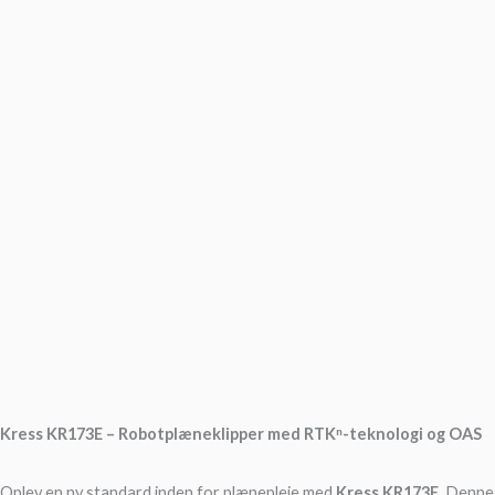
Kress KR173E – Robotplæneklipper med RTKⁿ-teknologi og OAS
Oplev en ny standard inden for plænepleje med
Kress KR173E
. Denne