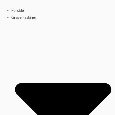
Gå
til
Forside
indholdet
Gravemaskiner