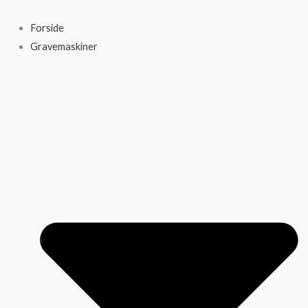
Gå
til
Forside
indholdet
Gravemaskiner