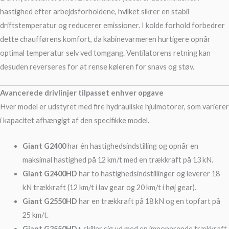
hastighed efter arbejdsforholdene, hvilket sikrer en stabil
driftstemperatur og reducerer emissioner. I kolde forhold forbedrer
dette chaufførens komfort, da kabinevarmeren hurtigere opnår
optimal temperatur selv ved tomgang. Ventilatorens retning kan
desuden reverseres for at rense køleren for snavs og støv.
Avancerede drivlinjer tilpasset enhver opgave
Hver model er udstyret med fire hydrauliske hjulmotorer, som varierer
i kapacitet afhængigt af den specifikke model.
Giant G2400
har én hastighedsindstilling og opnår en
maksimal hastighed på 12 km/t med en trækkraft på 13 kN.
Giant G2400HD
har to hastighedsindstillinger og leverer 18
kN trækkraft (12 km/t i lav gear og 20 km/t i høj gear).
Giant G2550HD
har en trækkraft på 18 kN og en topfart på
25 km/t.
Giant G2550HD+
skiller sig ud med en imponerende trækkraft