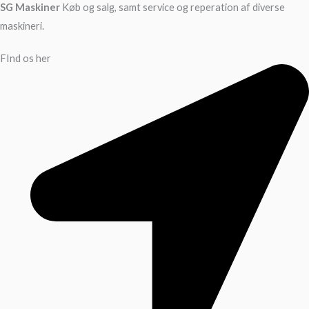
SG Maskiner
Køb og salg, samt service og reperation af diverse
maskineri.
FInd os her