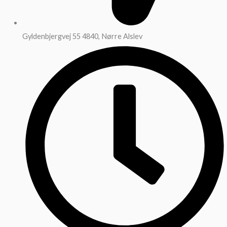
Gyldenbjergvej 55 4840, Nørre Alslev