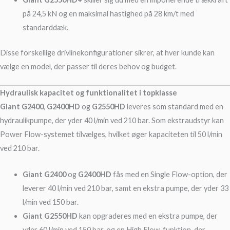
på 24,5 kN og en maksimal hastighed på 28 km/t med
standarddæk.
Disse forskellige drivlinekonfigurationer sikrer, at hver kunde kan
vælge en model, der passer til deres behov og budget.
Hydraulisk kapacitet og funktionalitet i topklasse
Giant G2400
,
G2400HD
og
G2550HD
leveres som standard med en
hydraulikpumpe, der yder 40 l/min ved 210 bar. Som ekstraudstyr kan
Power Flow-systemet tilvælges, hvilket øger kapaciteten til 50 l/min
ved 210 bar.
Giant G2400
og
G2400HD
fås med en Single Flow-option, der
leverer 40 l/min ved 210 bar, samt en ekstra pumpe, der yder 33
l/min ved 150 bar.
Giant G2550HD
kan opgraderes med en ekstra pumpe, der
yder 60 l/min ved 150 bar, og en High Flow-funktion, der