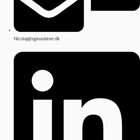
Nicolaj@sgmaskiner.dk