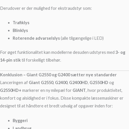
Derudover er der mulighed for ekstraudstyr som:
Trafiklys
Blinklys
Roterende advarselslys
(alle tilgængelige i LED)
For øget funktionalitet kan modellerne desuden udstyres med
3- og
14-pin stik
til forskelligt tilbehør.
Konklusion – Giant G2550 og G2400 sætter nye standarder
Lanceringen af
Giant G2550
,
G2400
,
G2400HD
,
G2550HD
og
G2550HD+
markerer en ny milepæl for
GIANT
, hvor produktivitet,
komfort og alsidighed er i fokus. Disse kompakte læssemaskiner er
designet til at håndtere et bredt udvalg af opgaver inden for:
Byggeri
Landbrug