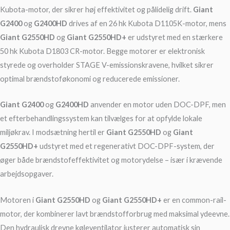
Kubota-motor, der sikrer høj effektivitet og pålidelig drift.
Giant
G2400
og
G2400HD
drives af en 26 hk Kubota D1105K-motor, mens
Giant G2550HD
og
Giant G2550HD+
er udstyret med en stærkere
50 hk Kubota D1803 CR-motor. Begge motorer er elektronisk
styrede og overholder STAGE V-emissionskravene, hvilket sikrer
optimal brændstoføkonomi og reducerede emissioner.
Giant G2400
og
G2400HD
anvender en motor uden DOC-DPF, men
et efterbehandlingssystem kan tilvælges for at opfylde lokale
miljøkrav. I modsætning hertil er
Giant G2550HD
og
Giant
G2550HD+
udstyret med et regenerativt DOC-DPF-system, der
øger både brændstofeffektivitet og motorydelse – især i krævende
arbejdsopgaver.
Motoren i
Giant G2550HD
og
Giant G2550HD+
er en common-rail-
motor, der kombinerer lavt brændstofforbrug med maksimal ydeevne.
Den hydraulisk drevne køleventilator justerer automatisk sin