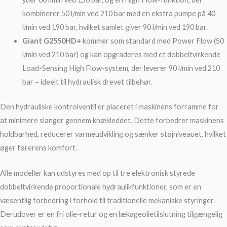
kombinerer 50 l/min ved 210 bar med en ekstra pumpe på 40
l/min ved 190 bar, hvilket samlet giver 90 l/min ved 190 bar.
Giant G2550HD+
kommer som standard med Power Flow (50
l/min ved 210 bar) og kan opgraderes med et dobbeltvirkende
Load-Sensing High Flow-system, der leverer 90 l/min ved 210
bar – ideelt til hydraulisk drevet tilbehør.
Den hydrauliske kontrolventil er placeret i maskinens forramme for
at minimere slanger gennem knækleddet. Dette forbedrer maskinens
holdbarhed, reducerer varmeudvikling og sænker støjniveauet, hvilket
øger førerens komfort.
Alle modeller kan udstyres med op til tre elektronisk styrede
dobbeltvirkende proportionale hydraulikfunktioner, som er en
væsentlig forbedring i forhold til traditionelle mekaniske styringer.
Derudover er en fri olie-retur og en lækageolietilslutning tilgængelig