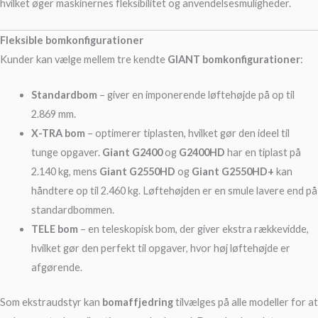
hvilket øger maskinernes fleksibilitet og anvendelsesmuligheder.
Fleksible bomkonfigurationer
Kunder kan vælge mellem tre kendte
GIANT bomkonfigurationer
:
Standardbom
– giver en imponerende løftehøjde på op til
2.869 mm.
X-TRA bom
– optimerer tiplasten, hvilket gør den ideel til
tunge opgaver.
Giant G2400
og
G2400HD
har en tiplast på
2.140 kg, mens
Giant G2550HD
og
Giant G2550HD+
kan
håndtere op til 2.460 kg. Løftehøjden er en smule lavere end på
standardbommen.
TELE bom
– en teleskopisk bom, der giver ekstra rækkevidde,
hvilket gør den perfekt til opgaver, hvor høj løftehøjde er
afgørende.
Som ekstraudstyr kan
bomaffjedring
tilvælges på alle modeller for at