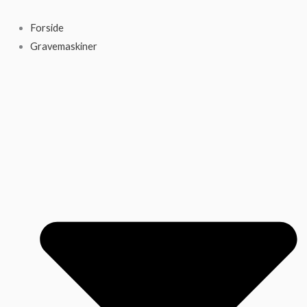
Gå
til
Forside
indholdet
Gravemaskiner