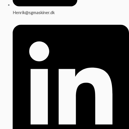
Henrik@sgmaskiner.dk