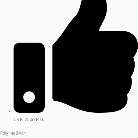
CVR: 25064410
Følg med her: