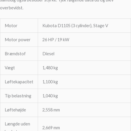
overbevidst.
Motor
Kubota D1105 (3 cylinder), Stage V
Motor power
26 HP / 19 kW
Brændstof
Diesel
Vægt
1,480 kg
Løftekapacitet
1,100 kg
Tip belastning
1,040 kg
Løftehøjde
2,558 mm
Længde uden
2,669 mm