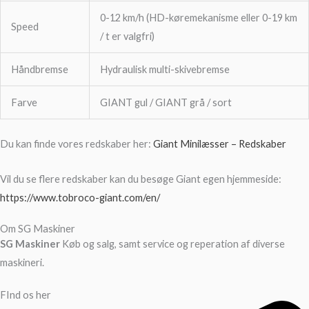
0-12 km/h (HD-køremekanisme eller 0-19 km
Speed
/ t er valgfri)
Håndbremse
Hydraulisk multi-skivebremse
Farve
GIANT gul / GIANT grå / sort
Du kan finde vores redskaber her:
Giant Minilæsser – Redskaber
Vil du se flere redskaber kan du besøge Giant egen hjemmeside:
https://www.tobroco-giant.com/en/
Om SG Maskiner
SG Maskiner
Køb og salg, samt service og reperation af diverse
maskineri.
FInd os her