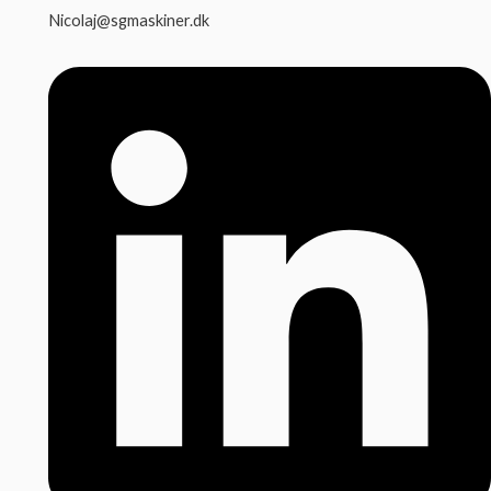
Nicolaj@sgmaskiner.dk