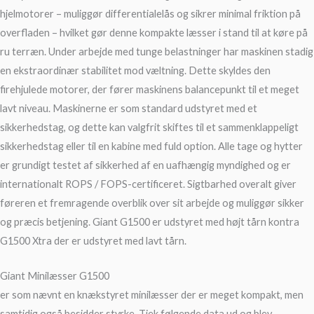
hjelmotorer – muliggør differentialelås og sikrer minimal friktion på
overfladen – hvilket gør denne kompakte læsser i stand til at køre på
ru terræn. Under arbejde med tunge belastninger har maskinen stadig
en ekstraordinær stabilitet mod væltning. Dette skyldes den
firehjulede motorer, der fører maskinens balancepunkt til et meget
lavt niveau. Maskinerne er som standard udstyret med et
sikkerhedstag, og dette kan valgfrit skiftes til et sammenklappeligt
sikkerhedstag eller til en kabine med fuld option. Alle tage og hytter
er grundigt testet af sikkerhed af en uafhængig myndighed og er
internationalt ROPS / FOPS-certificeret. Sigtbarhed overalt giver
føreren et fremragende overblik over sit arbejde og muliggør sikker
og præcis betjening. Giant G1500 er udstyret med højt tårn kontra
G1500 Xtra der er udstyret med lavt tårn.
Giant Minilæsser G1500
er som nævnt en knækstyret minilæsser der er meget kompakt, men
samtidig også besidder styrke. Tjek følgende data ud og blev