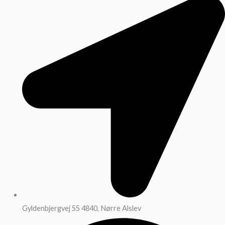
Gyldenbjergvej 55 4840, Nørre Alslev