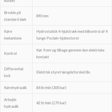
bucket
Bredde på
890 mm
standard dæk
Køre
Hydrostatisk 4-hjulstræk med bilkontrol af 4
mekanisme
tunge Poclain-hjulmotorer
Kør frem og tilbage gennem den elektriske
Kontrol
kontakt
Differential
Elektrisk styret længdeforskel lås
lock
Kørehydraulik
84 ltr/min (300 bar)
Arbejds
42 ltr/min (170 bar)
hydraulik